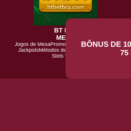
BT BET
MENU
BÔNUS DE 100
Jogos de Mesa
Promoções
Esportes Virtuais
Jackpots
Métodos de Pagamento
eSports
75
Slots Vegas