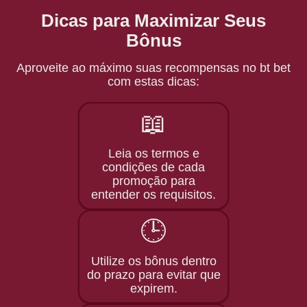
Dicas para Maximizar Seus
Bônus
Aproveite ao máximo suas recompensas no bt bet
com estas dicas:
📖
Leia os termos e
condições de cada
promoção para
entender os requisitos.
🕒
Utilize os bônus dentro
do prazo para evitar que
expirem.