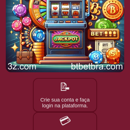
📝
Crie sua conta e faça
login na plataforma.
💳