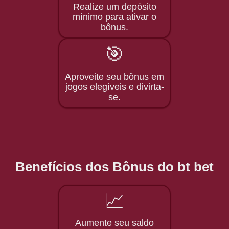
Realize um depósito
mínimo para ativar o
bônus.
🎯
Aproveite seu bônus em
jogos elegíveis e divirta-
se.
Benefícios dos Bônus do bt bet
📈
Aumente seu saldo