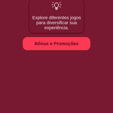
💡
Explore diferentes jogos
para diversificar sua
experiência.
Bônus e Promoções